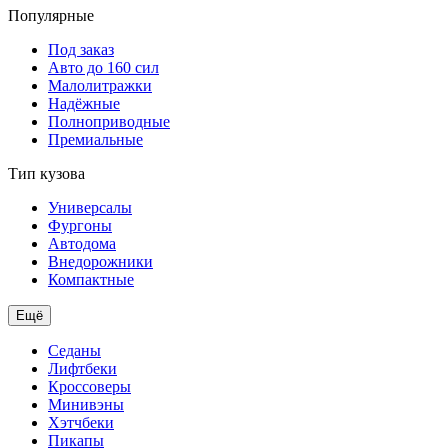
Популярные
Под заказ
Авто до 160 сил
Малолитражки
Надёжные
Полноприводные
Премиальные
Тип кузова
Универсалы
Фургоны
Автодома
Внедорожники
Компактные
Ещё
Седаны
Лифтбеки
Кроссоверы
Минивэны
Хэтчбеки
Пикапы