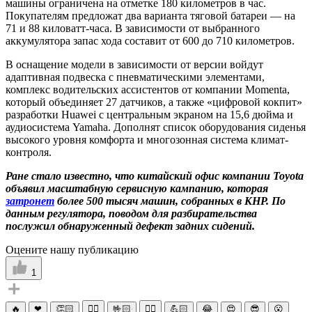
машины ограничена на отметке 180 километров в час.
Покупателям предложат два варианта тяговой батареи — на
71 и 88 киловатт-часа. В зависимости от выбранного
аккумулятора запас хода составит от 600 до 710 километров.
В оснащение модели в зависимости от версии войдут
адаптивная подвеска с пневматическими элементами,
комплекс водительских ассистентов от компании Momenta,
который объединяет 27 датчиков, а также «цифровой кокпит»
разработки Huawei с центральным экраном на 15,6 дюйма и
аудиосистема Yamaha. Дополнят список оборудования сиденья
высокого уровня комфорта и многозонная система климат-
контроля.
Ране стало известно, что китайский офис компании Toyota
объявил масштабную сервисную кампанию, которая
затронет
более 500 тысяч машин, собранных в КНР. По
данным регулятора, поводом для разбирательства
послужил обнаруженный дефект задних сидений.
Оцените нашу публикацию
1
🔥
❤
👏🏻
☝🏻
🤟🏻
✌🏻
💪🏻
😂
😍
😎
😮