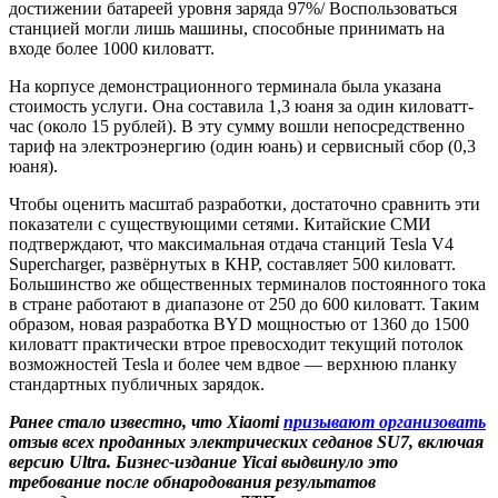
достижении батареей уровня заряда 97%/ Воспользоваться
станцией могли лишь машины, способные принимать на
входе более 1000 киловатт.
На корпусе демонстрационного терминала была указана
стоимость услуги. Она составила 1,3 юаня за один киловатт-
час (около 15 рублей). В эту сумму вошли непосредственно
тариф на электроэнергию (один юань) и сервисный сбор (0,3
юаня).
Чтобы оценить масштаб разработки, достаточно сравнить эти
показатели с существующими сетями. Китайские СМИ
подтверждают, что максимальная отдача станций Tesla V4
Supercharger, развёрнутых в КНР, составляет 500 киловатт.
Большинство же общественных терминалов постоянного тока
в стране работают в диапазоне от 250 до 600 киловатт. Таким
образом, новая разработка BYD мощностью от 1360 до 1500
киловатт практически втрое превосходит текущий потолок
возможностей Tesla и более чем вдвое — верхнюю планку
стандартных публичных зарядок.
Ранее стало известно, что
Xiaomi
призывают организовать
отзыв всех проданных электрических седанов SU7, включая
версию Ultra. Бизнес-издание Yicai выдвинуло это
требование после обнародования результатов