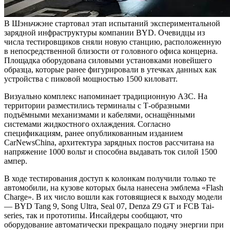
В Шэньчжэне стартовал этап испытаний экспериментальной
зарядной инфраструктуры компании BYD. Очевидцы из
числа тестировщиков сняли новую станцию, расположенную
в непосредственной близости от головного офиса концерна.
Площадка оборудована силовыми установками новейшего
образца, которые ранее фигурировали в утечках данных как
устройства с пиковой мощностью 1500 киловатт.
Визуально комплекс напоминает традиционную АЗС. На
территории разместились терминалы с Т-образными
подъёмными механизмами и кабелями, оснащёнными
системами жидкостного охлаждения. Согласно
спецификациям, ранее опубликованным изданием
CarNewsChina, архитектура зарядных постов рассчитана на
напряжение 1000 вольт и способна выдавать ток силой 1500
ампер.
В ходе тестирования доступ к колонкам получили только те
автомобили, на кузове которых была нанесена эмблема «Flash
Charge». В их число вошли как готовящиеся к выходу модели
— BYD Tang 9, Song Ultra, Seal 07, Denza Z9 GT и FCB Tai-
series, так и прототипы. Инсайдеры сообщают, что
оборудование автоматически прекращало подачу энергии при