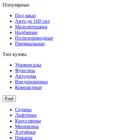
Популярные
Под заказ
Авто до 160 сил
Малолитражки
Надёжные
Полноприводные
Премиальные
Тип кузова
Универсалы
Фургоны
Автодома
Внедорожники
Компактные
Ещё
Седаны
Лифтбеки
Кроссоверы
Минивэны
Хэтчбеки
Пикапы