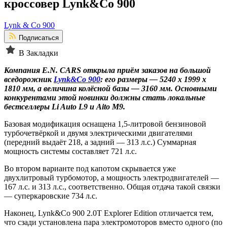
кроссовер Lynk&Co 900
Lynk & Co 900
Подписаться
В Закладки
Компания E.N. CARS открыла приём заказов на большой
вседорожник
Lynk&Co 900
: его размеры — 5240 х 1999 х
1810 мм, а величина колёсной базы — 3160 мм.
Основными
конкурентами этой новинки должны стать локальные
бестселлеры Li Auto L9 и Aito M9.
Базовая модификация оснащена 1,5-литровой бензиновой
турбочетвёркой и двумя электрическими двигателями
(передний выдаёт 218, а задний — 313 л.с.) Суммарная
мощность системы составляет 721 л.с.
Во втором варианте под капотом скрывается уже
двухлитровый турбомотор, а мощность электродвигателей —
167 л.с. и 313 л.с., соответственно. Общая отдача такой связки
— суперкаровские 734 л.с.
Наконец, Lynk&Co 900 2.0T Explorer Edition отличается тем,
что сзади установлена пара электромоторов вместо одного (по