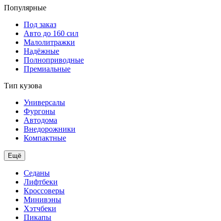
Популярные
Под заказ
Авто до 160 сил
Малолитражки
Надёжные
Полноприводные
Премиальные
Тип кузова
Универсалы
Фургоны
Автодома
Внедорожники
Компактные
Ещё
Седаны
Лифтбеки
Кроссоверы
Минивэны
Хэтчбеки
Пикапы