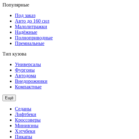
Популярные
Под заказ
Авто до 160 сил
Малолитражки
Надёжные
Полноприводные
Премиальные
Тип кузова
Универсалы
Фургоны
Автодома
Внедорожники
Компактные
Ещё
Седаны
Лифтбеки
Кроссоверы
Минивэны
Хэтчбеки
Пикапы