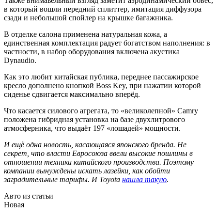
Также внимаьельный взгляд заметит аэродинамический обвес,
в который вошли передний сплиттер, имитация диффузора
сзади и небольшой спойлер на крышке багажника.
В отделке салона применена натуральная кожа, а
единственная комплектация радует богатством наполнения: в
частности, в набор оборудования включена акустика
Dynaudio.
Как это любит китайская публика, переднее пассажирское
кресло дополнено кнопкой Boss Key, при нажатии которой
сиденье сдвигается максимально вперёд.
Что касается силового агрегата, то «великолепной» Camry
положена гибридная установка на базе двухлитрового
атмосферника, что выдаёт 197 «лошадей» мощности.
И ещё одна новость, касающаяся японского бренда. Не
секрет, что власти Евросоюза ввели высокие пошлины в
отношении техники китайского производства. Поэтому
компании вынуждены искать лазейки, как обойти
заградительные тарифы. И Toyota
нашла такую
.
Авто из статьи
Новая