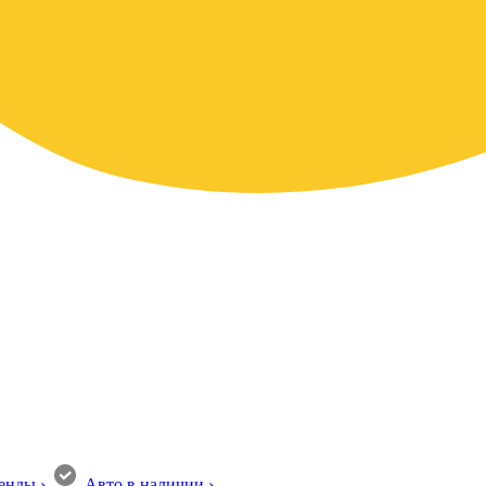
енды
›
Авто в наличии
›