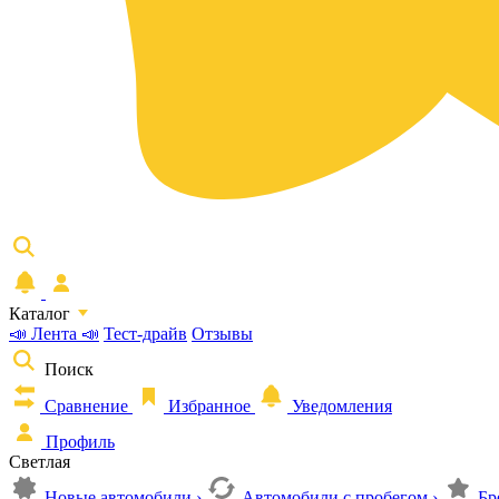
Каталог
📣 Лента 📣
Тест-драйв
Отзывы
Поиск
Сравнение
Избранное
Уведомления
Профиль
Светлая
Новые автомобили
›
Автомобили с пробегом
›
Бр