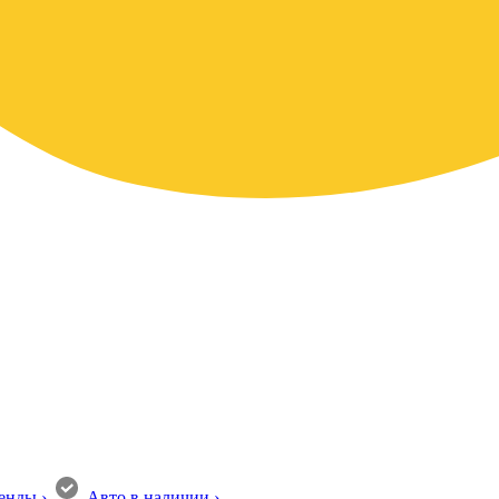
енды
›
Авто в наличии
›