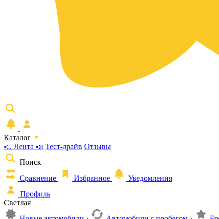
Каталог
📣 Лента 📣
Тест-драйв
Отзывы
Поиск
Сравнение
Избранное
Уведомления
Профиль
Светлая
Новые автомобили
›
Автомобили с пробегом
›
Бр