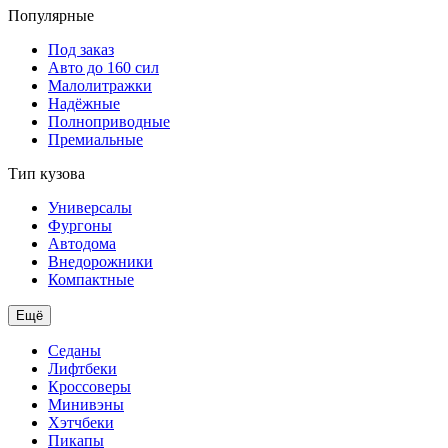
Популярные
Под заказ
Авто до 160 сил
Малолитражки
Надёжные
Полноприводные
Премиальные
Тип кузова
Универсалы
Фургоны
Автодома
Внедорожники
Компактные
Ещё
Седаны
Лифтбеки
Кроссоверы
Минивэны
Хэтчбеки
Пикапы