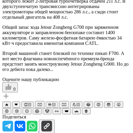
которого лежит 2-литровая турбочетвёрка отдачей 211 л.с. В
двухступенчатую трансмиссию интегрированы
электромоторы общей мощностью 286 л.с., а сзади стоит
отдельный двигатель на 408 л.с.
Общий запас хода Jetour Zongheng G700 при заряженном
аккумуляторе и заправленном бензопаке составит 1400
километров. Саму железо-фосфатная батарею ёмкостью 34
кВт·ч предоставила именитая компания CATL.
Второй машиной станет близкий по технике пикап F700. А
вот место флагмана новоиспечённого премиум-бренда
предстоит занять монстроузному Jetour Zongheng G900. Но до
его дебюта пока далеко...
Оцените нашу публикацию
0
🔥
❤
👏🏻
☝🏻
🤟🏻
✌🏻
💪🏻
😂
😍
😎
😮
😡
😢
😐
😱
🤡
👀
👑
🚗
🍿
Поделиться