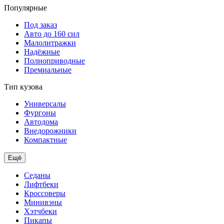
Популярные
Под заказ
Авто до 160 сил
Малолитражки
Надёжные
Полноприводные
Премиальные
Тип кузова
Универсалы
Фургоны
Автодома
Внедорожники
Компактные
Ещё
Седаны
Лифтбеки
Кроссоверы
Минивэны
Хэтчбеки
Пикапы