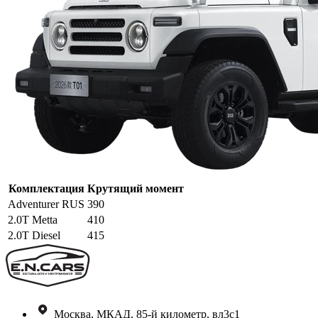
Комплектация
Крутящий момент
Adventurer RUS
390
2.0T Metta
410
2.0T Diesel
415
Москва, МКАД, 85-й километр, вл3с1