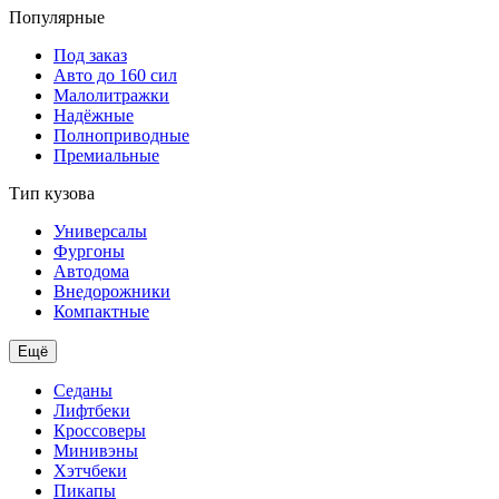
Популярные
Под заказ
Авто до 160 сил
Малолитражки
Надёжные
Полноприводные
Премиальные
Тип кузова
Универсалы
Фургоны
Автодома
Внедорожники
Компактные
Ещё
Седаны
Лифтбеки
Кроссоверы
Минивэны
Хэтчбеки
Пикапы