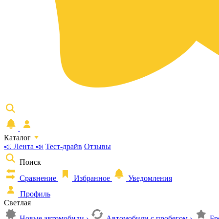
Каталог
📣 Лента 📣
Тест-драйв
Отзывы
Поиск
Сравнение
Избранное
Уведомления
Профиль
Светлая
Новые автомобили
›
Автомобили с пробегом
›
Бр