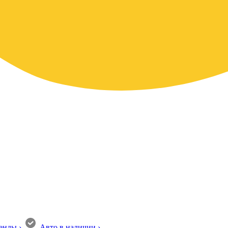
енды
›
Авто в наличии
›