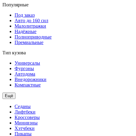
Популярные
Под заказ
Авто до 160 сил
Малолитражки
Надёжные
Полноприводные
Премиальные
Тип кузова
Универсалы
Фургоны
Автодома
Внедорожники
Компактные
Ещё
Седаны
Лифтбеки
Кроссоверы
Минивэны
Хэтчбеки
Пикапы