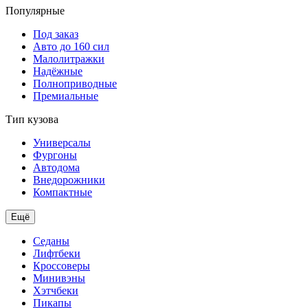
Популярные
Под заказ
Авто до 160 сил
Малолитражки
Надёжные
Полноприводные
Премиальные
Тип кузова
Универсалы
Фургоны
Автодома
Внедорожники
Компактные
Ещё
Седаны
Лифтбеки
Кроссоверы
Минивэны
Хэтчбеки
Пикапы