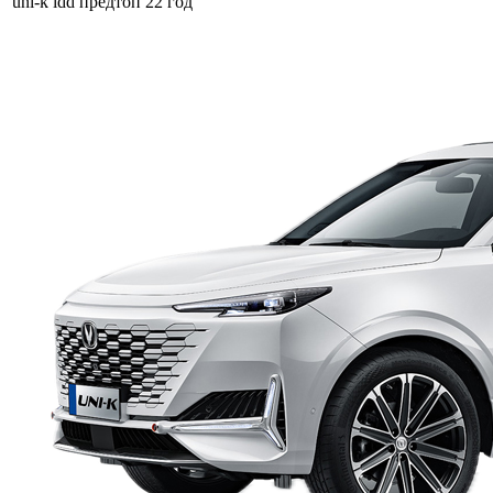
uni-k idd предтоп 22 год