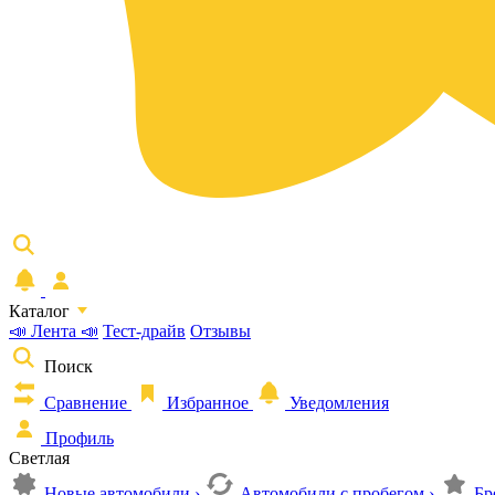
Каталог
📣 Лента 📣
Тест-драйв
Отзывы
Поиск
Сравнение
Избранное
Уведомления
Профиль
Светлая
Новые автомобили
›
Автомобили с пробегом
›
Бр