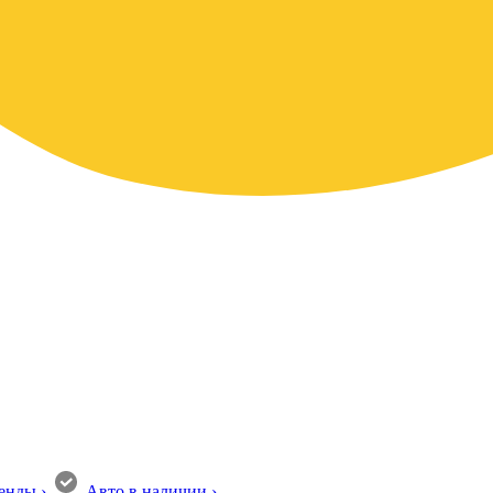
енды
›
Авто в наличии
›