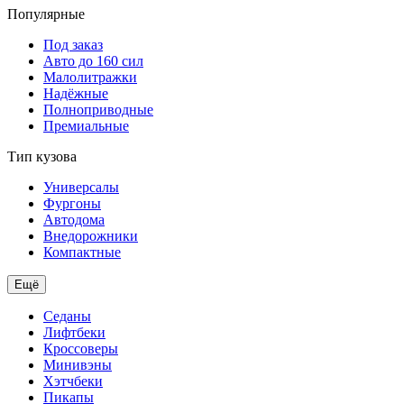
Популярные
Под заказ
Авто до 160 сил
Малолитражки
Надёжные
Полноприводные
Премиальные
Тип кузова
Универсалы
Фургоны
Автодома
Внедорожники
Компактные
Ещё
Седаны
Лифтбеки
Кроссоверы
Минивэны
Хэтчбеки
Пикапы