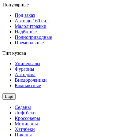
Популярные
Под заказ
Авто до 160 сил
Малолитражки
Надёжные
Полноприводные
Премиальные
Тип кузова
Универсалы
Фургоны
Автодома
Внедорожники
Компактные
Ещё
Седаны
Лифтбеки
Кроссоверы
Минивэны
Хэтчбеки
Пикапы