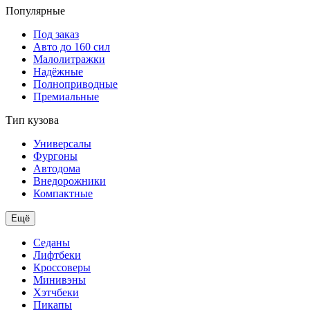
Популярные
Под заказ
Авто до 160 сил
Малолитражки
Надёжные
Полноприводные
Премиальные
Тип кузова
Универсалы
Фургоны
Автодома
Внедорожники
Компактные
Ещё
Седаны
Лифтбеки
Кроссоверы
Минивэны
Хэтчбеки
Пикапы