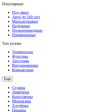
Популярные
Под заказ
Авто до 160 сил
Малолитражки
Надёжные
Полноприводные
Премиальные
Тип кузова
Универсалы
Фургоны
Автодома
Внедорожники
Компактные
Ещё
Седаны
Лифтбеки
Кроссоверы
Минивэны
Хэтчбеки
Пикапы