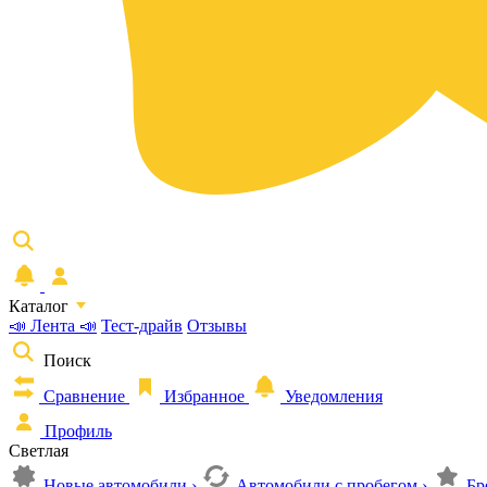
Каталог
📣 Лента 📣
Тест-драйв
Отзывы
Поиск
Сравнение
Избранное
Уведомления
Профиль
Светлая
Новые автомобили
›
Автомобили с пробегом
›
Бр