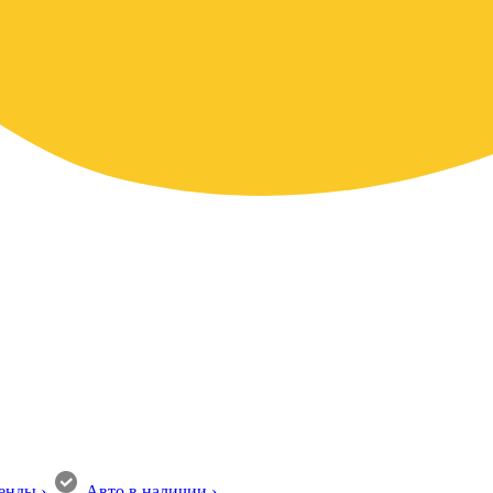
енды
›
Авто в наличии
›