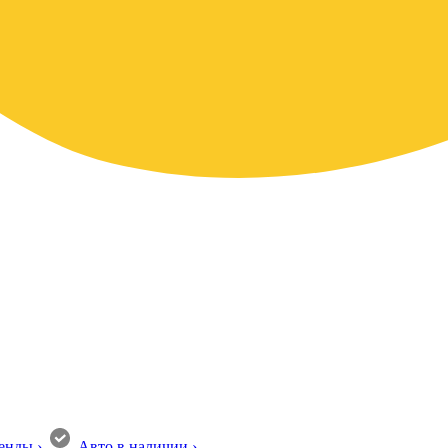
енды
›
Авто в наличии
›