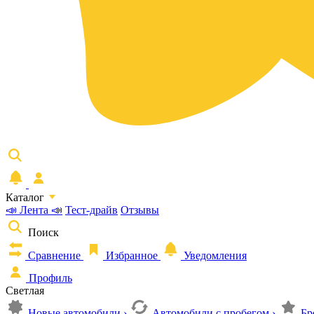
Каталог
📣 Лента 📣
Тест-драйв
Отзывы
Поиск
Сравнение
Избранное
Уведомления
Профиль
Светлая
Новые автомобили
›
Автомобили с пробегом
›
Бр