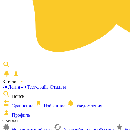
Каталог
📣 Лента 📣
Тест-драйв
Отзывы
Поиск
Сравнение
Избранное
Уведомления
Профиль
Светлая
Новые автомобили
›
Автомобили с пробегом
›
Бр