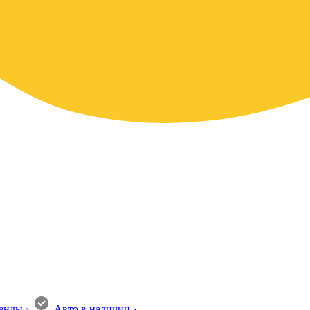
енды
›
Авто в наличии
›