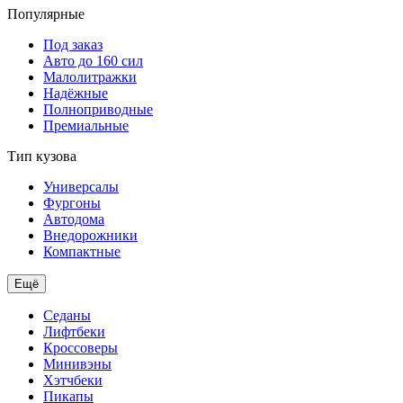
Популярные
Под заказ
Авто до 160 сил
Малолитражки
Надёжные
Полноприводные
Премиальные
Тип кузова
Универсалы
Фургоны
Автодома
Внедорожники
Компактные
Ещё
Седаны
Лифтбеки
Кроссоверы
Минивэны
Хэтчбеки
Пикапы