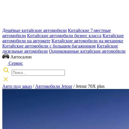
Дешёвые китайские автомобили
Китайские 7-местные
автомобили
Китайские автомобили бизнес класса
Китайские
автомобили на автомате
Китайские автомобили на механике
Китайские автомобили с большим багажником
Китайские
дизельные автомобили
Оцинкованные китайские автомобили
Автосалон
Сервис
Авто под заказ
/
Автомобили Jetour
/
Jetour 70X plus