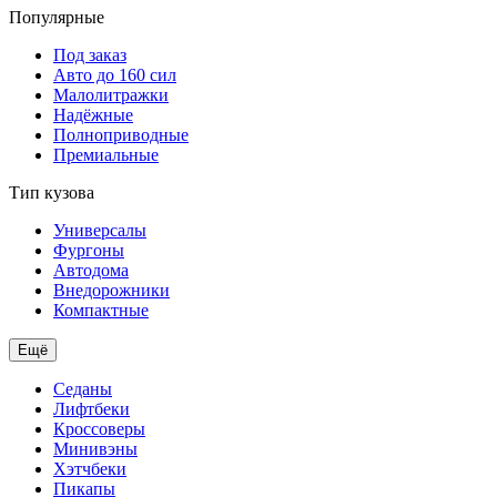
Популярные
Под заказ
Авто до 160 сил
Малолитражки
Надёжные
Полноприводные
Премиальные
Тип кузова
Универсалы
Фургоны
Автодома
Внедорожники
Компактные
Ещё
Седаны
Лифтбеки
Кроссоверы
Минивэны
Хэтчбеки
Пикапы