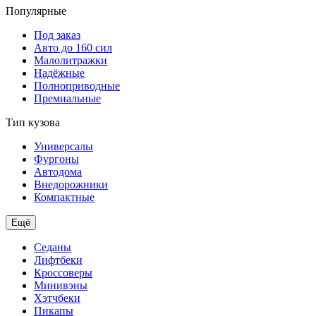
Популярные
Под заказ
Авто до 160 сил
Малолитражки
Надёжные
Полноприводные
Премиальные
Тип кузова
Универсалы
Фургоны
Автодома
Внедорожники
Компактные
Ещё
Седаны
Лифтбеки
Кроссоверы
Минивэны
Хэтчбеки
Пикапы