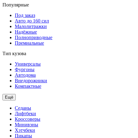
Популярные
Под заказ
Авто до 160 сил
Малолитражки
Надёжные
Полноприводные
Премиальные
Тип кузова
Универсалы
Фургоны
Автодома
Внедорожники
Компактные
Ещё
Седаны
Лифтбеки
Кроссоверы
Минивэны
Хэтчбеки
Пикапы