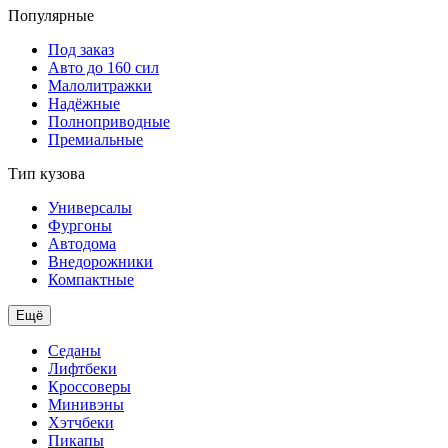
Популярные
Под заказ
Авто до 160 сил
Малолитражки
Надёжные
Полноприводные
Премиальные
Тип кузова
Универсалы
Фургоны
Автодома
Внедорожники
Компактные
Ещё
Седаны
Лифтбеки
Кроссоверы
Минивэны
Хэтчбеки
Пикапы