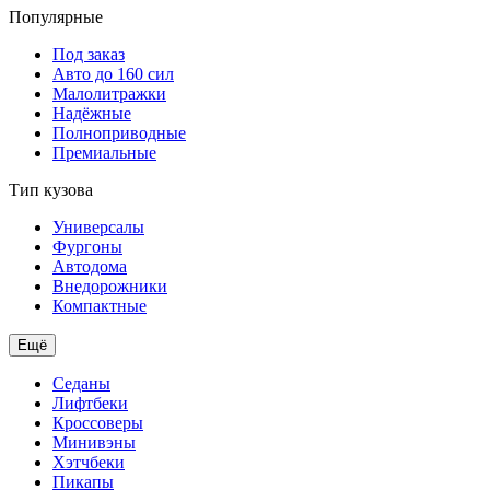
Популярные
Под заказ
Авто до 160 сил
Малолитражки
Надёжные
Полноприводные
Премиальные
Тип кузова
Универсалы
Фургоны
Автодома
Внедорожники
Компактные
Ещё
Седаны
Лифтбеки
Кроссоверы
Минивэны
Хэтчбеки
Пикапы