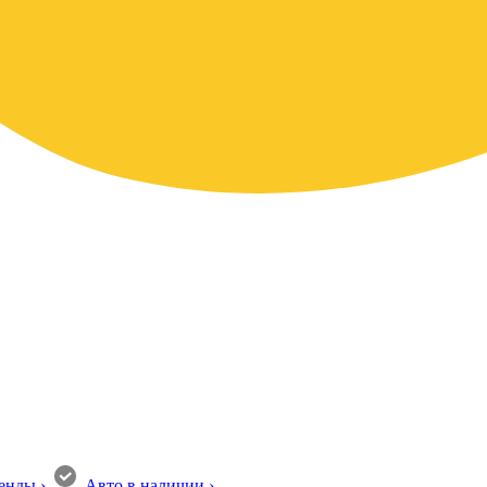
енды
›
Авто в наличии
›