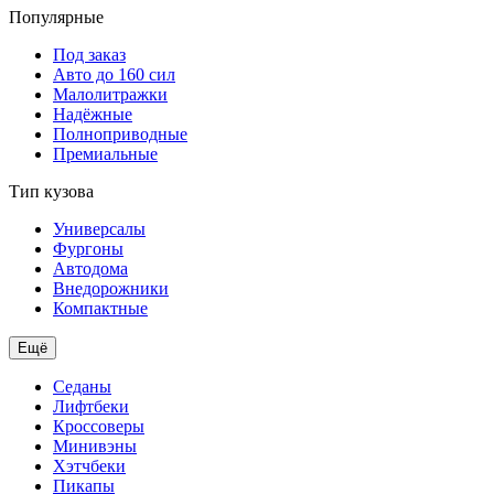
Популярные
Под заказ
Авто до 160 сил
Малолитражки
Надёжные
Полноприводные
Премиальные
Тип кузова
Универсалы
Фургоны
Автодома
Внедорожники
Компактные
Ещё
Седаны
Лифтбеки
Кроссоверы
Минивэны
Хэтчбеки
Пикапы