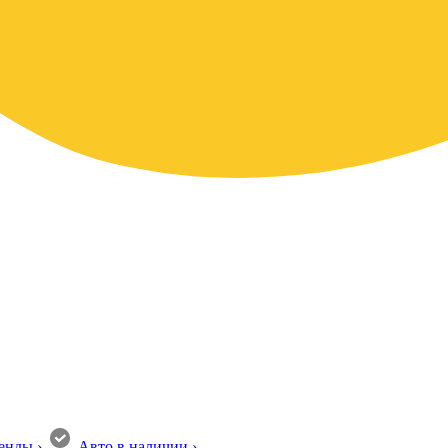
енды
›
Авто в наличии
›