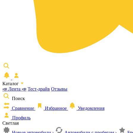
Каталог
📣 Лента 📣
Тест-драйв
Отзывы
Поиск
Сравнение
Избранное
Уведомления
Профиль
Светлая
Новые автомобили
›
Автомобили с пробегом
›
Бр