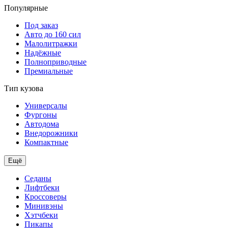
Популярные
Под заказ
Авто до 160 сил
Малолитражки
Надёжные
Полноприводные
Премиальные
Тип кузова
Универсалы
Фургоны
Автодома
Внедорожники
Компактные
Ещё
Седаны
Лифтбеки
Кроссоверы
Минивэны
Хэтчбеки
Пикапы