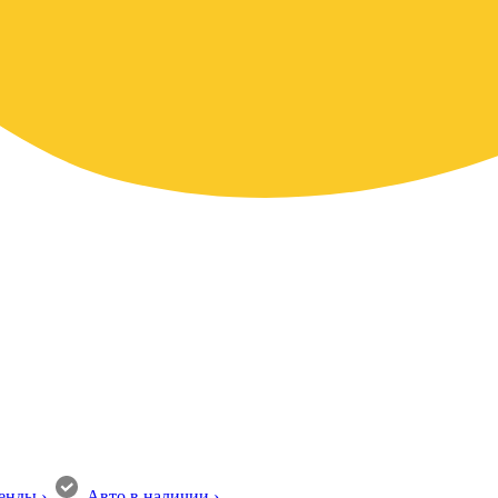
енды
›
Авто в наличии
›