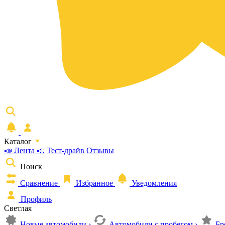
Каталог
📣 Лента 📣
Тест-драйв
Отзывы
Поиск
Сравнение
Избранное
Уведомления
Профиль
Светлая
Новые автомобили
›
Автомобили с пробегом
›
Бр