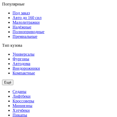
Популярные
Под заказ
Авто до 160 сил
Малолитражки
Надёжные
Полноприводные
Премиальные
Тип кузова
Универсалы
Фургоны
Автодома
Внедорожники
Компактные
Ещё
Седаны
Лифтбеки
Кроссоверы
Минивэны
Хэтчбеки
Пикапы