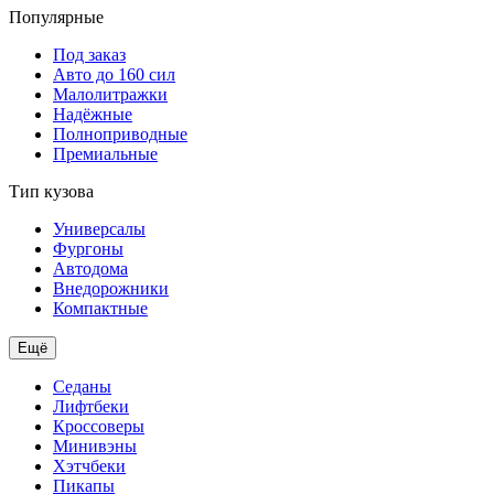
Популярные
Под заказ
Авто до 160 сил
Малолитражки
Надёжные
Полноприводные
Премиальные
Тип кузова
Универсалы
Фургоны
Автодома
Внедорожники
Компактные
Ещё
Седаны
Лифтбеки
Кроссоверы
Минивэны
Хэтчбеки
Пикапы