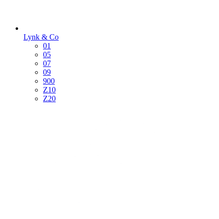
Lynk & Co
01
05
07
09
900
Z10
Z20