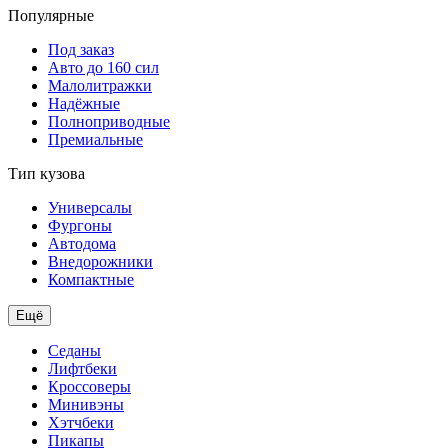
Популярные
Под заказ
Авто до 160 сил
Малолитражки
Надёжные
Полноприводные
Премиальные
Тип кузова
Универсалы
Фургоны
Автодома
Внедорожники
Компактные
Ещё
Седаны
Лифтбеки
Кроссоверы
Минивэны
Хэтчбеки
Пикапы