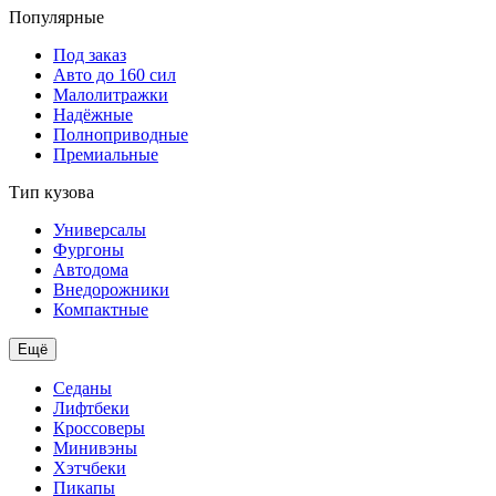
Популярные
Под заказ
Авто до 160 сил
Малолитражки
Надёжные
Полноприводные
Премиальные
Тип кузова
Универсалы
Фургоны
Автодома
Внедорожники
Компактные
Ещё
Седаны
Лифтбеки
Кроссоверы
Минивэны
Хэтчбеки
Пикапы