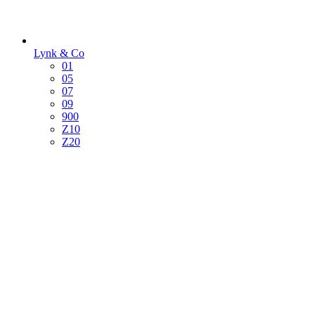
Lynk & Co
01
05
07
09
900
Z10
Z20