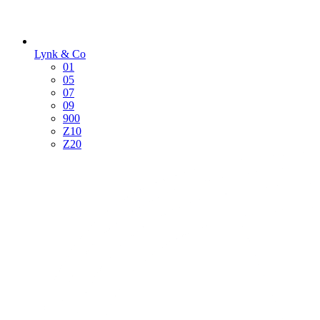
Lynk & Co
01
05
07
09
900
Z10
Z20