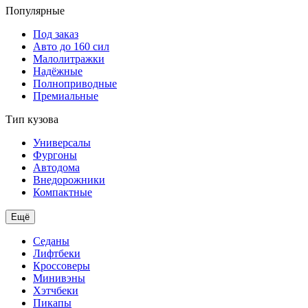
Популярные
Под заказ
Авто до 160 сил
Малолитражки
Надёжные
Полноприводные
Премиальные
Тип кузова
Универсалы
Фургоны
Автодома
Внедорожники
Компактные
Ещё
Седаны
Лифтбеки
Кроссоверы
Минивэны
Хэтчбеки
Пикапы