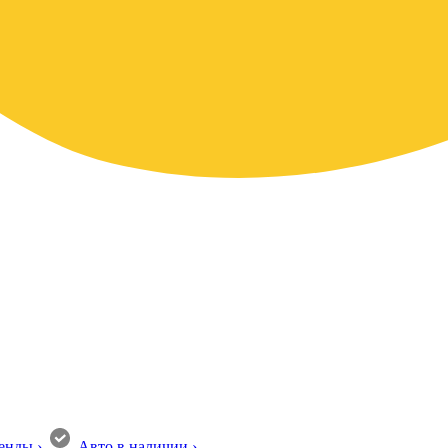
енды
›
Авто в наличии
›