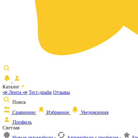
Каталог
📣 Лента 📣
Тест-драйв
Отзывы
Поиск
Сравнение
Избранное
Уведомления
Профиль
Светлая
Новые автомобили
›
Автомобили с пробегом
›
Бр