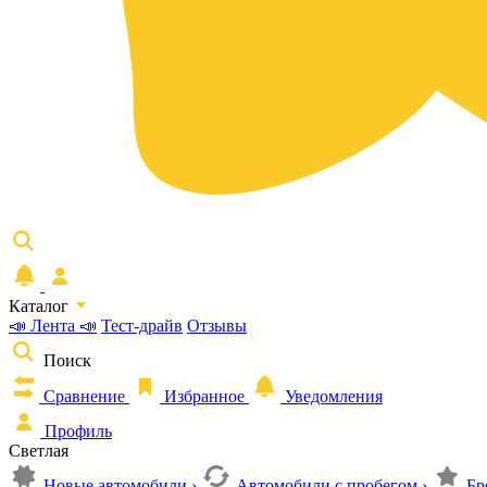
Каталог
📣 Лента 📣
Тест-драйв
Отзывы
Поиск
Сравнение
Избранное
Уведомления
Профиль
Светлая
Новые автомобили
›
Автомобили с пробегом
›
Бр