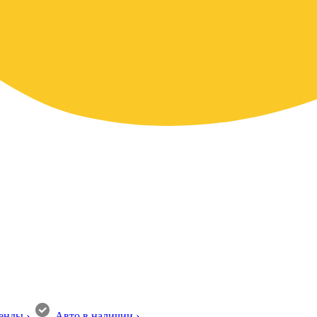
енды
›
Авто в наличии
›