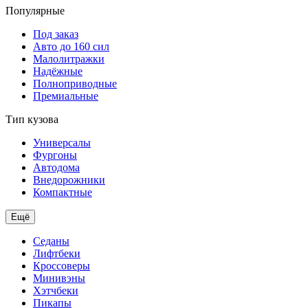
Популярные
Под заказ
Авто до 160 сил
Малолитражки
Надёжные
Полноприводные
Премиальные
Тип кузова
Универсалы
Фургоны
Автодома
Внедорожники
Компактные
Ещё
Седаны
Лифтбеки
Кроссоверы
Минивэны
Хэтчбеки
Пикапы