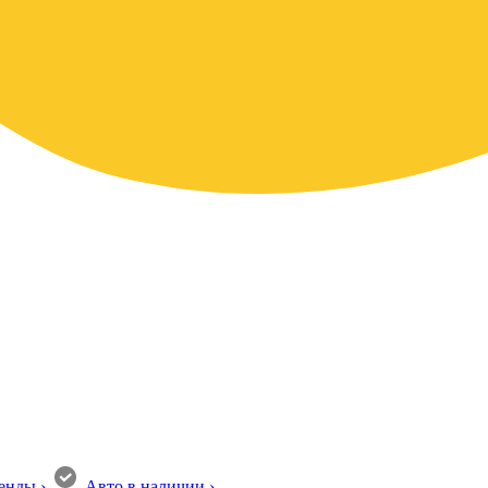
енды
›
Авто в наличии
›