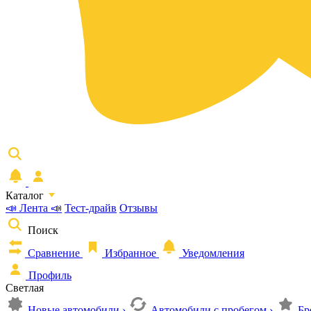
Каталог
📣 Лента 📣
Тест-драйв
Отзывы
Поиск
Сравнение
Избранное
Уведомления
Профиль
Светлая
Новые автомобили
›
Автомобили с пробегом
›
Бр