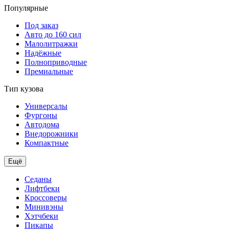
Популярные
Под заказ
Авто до 160 сил
Малолитражки
Надёжные
Полноприводные
Премиальные
Тип кузова
Универсалы
Фургоны
Автодома
Внедорожники
Компактные
Ещё
Седаны
Лифтбеки
Кроссоверы
Минивэны
Хэтчбеки
Пикапы