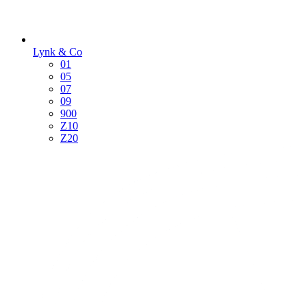
Lynk & Co
01
05
07
09
900
Z10
Z20