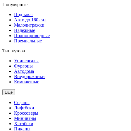
Популярные
Под заказ
Авто до 160 сил
Малолитражки
Надёжные
Полноприводные
Премиальные
Тип кузова
Универсалы
Фургоны
Автодома
Внедорожники
Компактные
Ещё
Седаны
Лифтбеки
Кроссоверы
Минивэны
Хэтчбеки
Пикапы