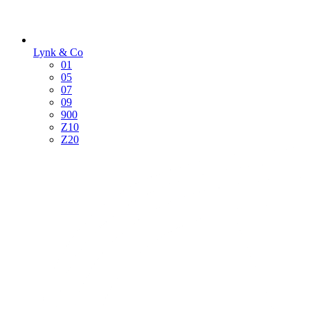
Lynk & Co
01
05
07
09
900
Z10
Z20