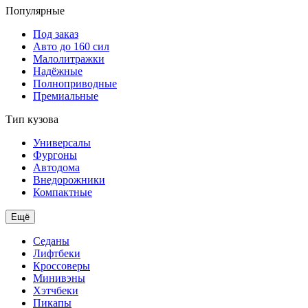
Популярные
Под заказ
Авто до 160 сил
Малолитражки
Надёжные
Полноприводные
Премиальные
Тип кузова
Универсалы
Фургоны
Автодома
Внедорожники
Компактные
Ещё
Седаны
Лифтбеки
Кроссоверы
Минивэны
Хэтчбеки
Пикапы