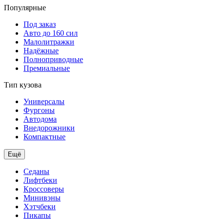
Популярные
Под заказ
Авто до 160 сил
Малолитражки
Надёжные
Полноприводные
Премиальные
Тип кузова
Универсалы
Фургоны
Автодома
Внедорожники
Компактные
Ещё
Седаны
Лифтбеки
Кроссоверы
Минивэны
Хэтчбеки
Пикапы