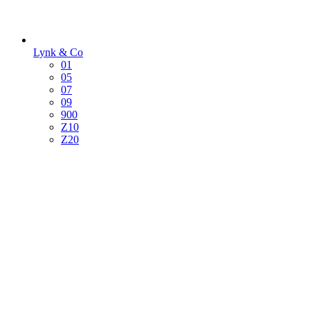
Lynk & Co
01
05
07
09
900
Z10
Z20