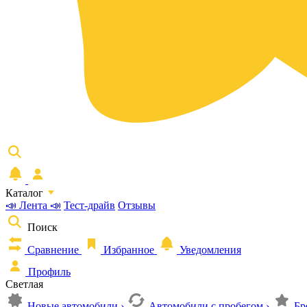
Каталог
📣 Лента 📣
Тест-драйв
Отзывы
Поиск
Сравнение
Избранное
Уведомления
Профиль
Светлая
Новые автомобили
›
Автомобили с пробегом
›
Бр