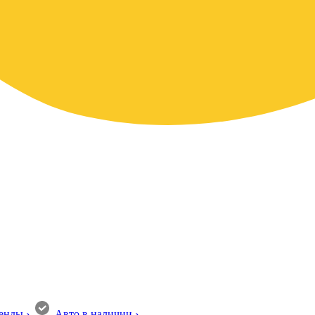
енды
›
Авто в наличии
›